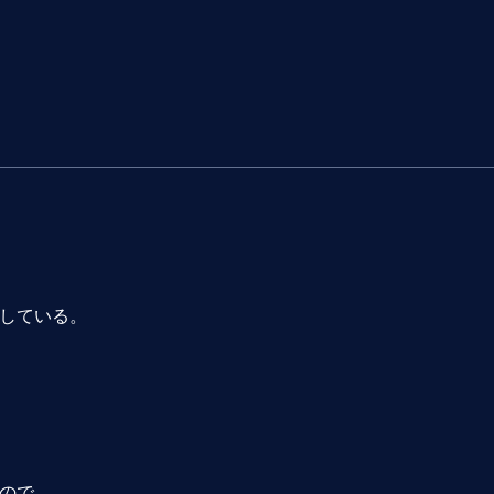
している。
ので